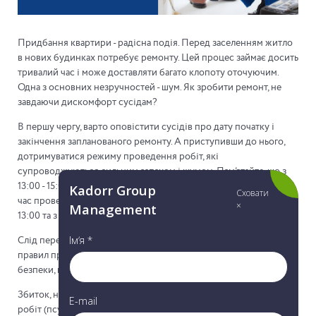
Придбання квартири - радісна подія. Перед заселенням житло
в нових будинках потребує ремонту. Цей процес займає досить
тривалий час і може доставляти багато клопоту оточуючим.
Одна з основних незручностей - шум. Як зробити ремонт, не
завдаючи дискомфорт сусідам?
В першу чергу, варто оповістити сусідів про дату початку і
закінчення запланованого ремонту. А приступивши до нього,
дотримуватися режиму проведення робіт, які
супроводжуються сильним запахом і шумом. Пам’ятайте, що з
13:00 - 15:00 роботи необхідно призупинити. Рекомендований
час проведення ремонтних робіт в Жемчужинах пн-пт з 09:00 -
13:00 та з 15:00- 19:00 (крім вихідних та святкових днів).
Слід переконатися, що підрядники дотримуються загальних
правил проведення ремонтно-оздоблювальних робіт, техніки
безпеки, протипожежної охорони та виробничої гігієни.
Збиток, нанесений майну в результаті проведення ремонтних
робіт (псування газонів, розбиті кути і косяки, подряпини в